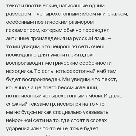
Значит, на длине волны видимого света там нет
тексты поэтические, написанные одним
никакого сечения взаимодействия. А это
размером — четырехстопным ямбом или, скажем,
не делает задачу построения интерфейса проще,
особенным поэтическим размером —
потому что сжать фотон до размера длины
гекзаметром, которым обычно переводят
волны — задача очень непростая.
античные произведения на русский язык, —
то мы увидим, что нейронная сеть очень
Данную задачу можно решать с разных сторон.
неожиданно для гуманитария вдруг
Первый, казалось бы, очевидный путь — сжать
воспроизводит метрические особенности
фотон. Но тут мешает природа: существует
исходника. То есть четырехстопный ямб там
дифракция, которая не позволяет вам сжать свет
будет воспроизведен. Мы увидим, что текст,
меньше некоторого размера. Уменьшить размер
конечно, чаще всего бессмысленный,
фотона существенно меньше длины волны крайне
но написанный четырехстопным ямбом. И даже
сложно. С технической точки зрения вам
сложный гекзаметр, несмотря на то что
необходимы огромные линзы. Поднести огромную
мы не будем никак специально указывать
линзу близко к одиночному атому — плохо
нейронной сети на то, где стоят в словах
реализуемая задача.
ударения или что-то еще, тоже будет
Можно менять сами атомы. Заменять их,