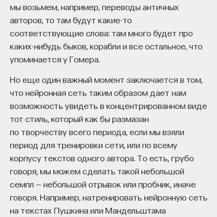
мы возьмем, например, переводы античных
образует что-то похожее на кристаллическую
авторов, то там будут какие-то
решетку в твердых телах. Мы знаем, что
соответствующие слова: там много будет про
в алмазах, в кварце есть жестко упорядоченная
каких-нибудь быков, корабли и все остальное, что
кристаллическая решетка. В полупроводниках
упоминается у Гомера.
наличие такой кристаллической решетки
приводит к тому, что для электронов возникают
Но еще один важный момент заключается в том,
запрещенные зоны и разрешенные зоны, которые
что нейронная сеть таким образом дает нам
делятся на валентную зону и зону проводимости.
возможность увидеть в концентрированном виде
Если электрон в зоне проводимости, он может
тот стиль, который как бы размазан
распространяться, если он попадает
по творчеству всего периода, если мы взяли
в запрещенную зону, то не может. Фотонные
период для тренировки сети, или по всему
кристаллы — то же самое, только применительно
корпусу текстов одного автора. То есть, грубо
к свету. За счет регулярной структуры дырок тот
говоря, мы можем сделать такой небольшой
потенциал, который видит для себя свет, имеет
семпл — небольшой отрывок или пробник, иначе
разрешенные и запрещенные зоны. Если свет
говоря. Например, натренировать нейронную сеть
попадает в запрещенную зону, он не может
на текстах Пушкина или Мандельштама