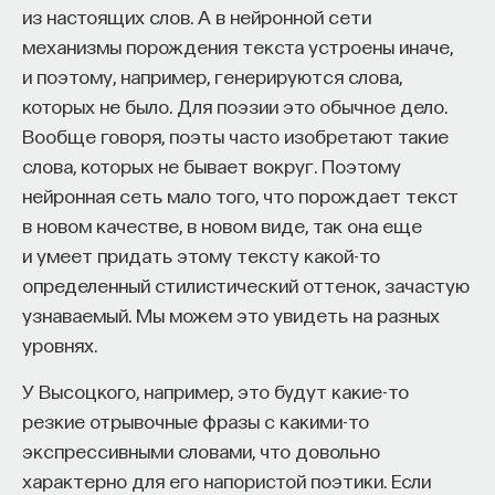
из настоящих слов. А в нейронной сети
атомов на одно устройство и заставить
механизмы порождения текста устроены иначе,
их взаимодействовать друг с другом. Мы можем
и поэтому, например, генерируются слова,
сделать такие интересные устройства, как
которых не было. Для поэзии это обычное дело.
оптический транзистор, то есть буквально
Вообще говоря, поэты часто изобретают такие
переключать отдельными фотонами потоки
слова, которых не бывает вокруг. Поэтому
фотонов через наше устройство. Конечно,
нейронная сеть мало того, что порождает текст
интереснее было бы создать устройство,
в новом качестве, в новом виде, так она еще
не требующее никакой настройки.
и умеет придать этому тексту какой-то
6. Фотонные кристаллы
определенный стилистический оттенок, зачастую
узнаваемый. Мы можем это увидеть на разных
До некоторой степени мы уже освоили технику,
уровнях.
как поместить атом рядом с системой. Это
У Высоцкого, например, это будут какие-то
технология, которая основывается на фотонных
резкие отрывочные фразы с какими-то
кристаллах. Фотонные кристаллы — это на самом
экспрессивными словами, что довольно
деле просто набор дырок в полупроводнике.
характерно для его напористой поэтики. Если
Но это упорядоченный набор дырок, который