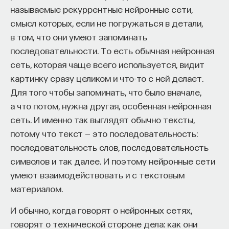
Квантовый интерфейс должен переписать как
называемые рекуррентные нейронные сети,
можно больше информации с одного фотона
смысл которых, если не погружаться в детали,
на один атом (в идеальном случае — 100 за один
в том, что они умеют запоминать
эксперимент). В экспериментальных
последовательности. То есть обычная нейронная
исследованиях в области квантовой физики
сеть, которая чаще всего используется, видит
и единичных частиц это необычная ситуация. Как
картинку сразу целиком и что-то с ней делает.
правило, все эксперименты проводятся
Для того чтобы запоминать, что было вначале,
статистическим образом, много раз
а что потом, нужна другая, особенная нейронная
повторяются, и в итоге обрабатываются
сеть. И именно так выглядят обычно тексты,
статистические данные, в которых существенную
потому что текст — это последовательность:
роль играет отбор удачных событий.
последовательность слов, последовательность
символов и так далее. И поэтому нейронные сети
1. Перезапись информации
умеют взаимодействовать и с текстовым
с фотона на атом
материалом.
Что значит переписать информацию с фотона
И обычно, когда говорят о нейронных сетях,
на атом? Какая информация может содержаться
говорят о технической стороне дела: как они