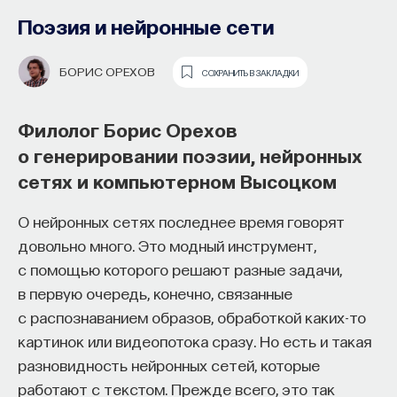
Поэзия и нейронные сети
БОРИС ОРЕХОВ
СОХРАНИТЬ В ЗАКЛАДКИ
Филолог Борис Орехов
о генерировании поэзии, нейронных
сетях и компьютерном Высоцком
7 фактов об устройствах,
О нейронных сетях последнее время говорят
позволяющих соединять два разных
довольно много. Это модный инструмент,
квантовых объекта друг с другом
с помощью которого решают разные задачи,
в первую очередь, конечно, связанные
Квантовый интерфейс — это устройство, которое
с распознаванием образов, обработкой каких-то
умеет соединять два разных квантовых объекта
картинок или видеопотока сразу. Но есть и такая
друг с другом. Наиболее ярким примером
разновидность нейронных сетей, которые
является интерфейс между фотоном и атомом.
работают с текстом. Прежде всего, это так