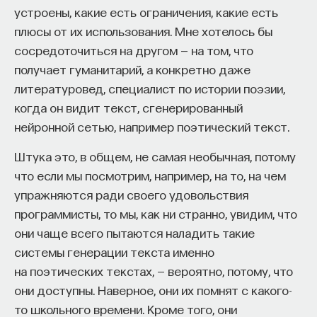
в фотоне? Это может быть информация
устроены, какие есть ограничения, какие есть
о поляризации фотона, его частоте, форме и фазе.
плюсы от их использования. Мне хотелось бы
В атоме содержится информация, связанная
сосредоточиться на другом — на том, что
с энергией возбуждения, с фазой колебаний
получает гуманитарий, а конкретно даже
внутри атома и ориентацией спина электрона.
литературовед, специалист по истории поэзии,
Таким образом, в принципе возможно переписать
когда он видит текст, сгенерированный
с фотона на атом почти всю информацию,
нейронной сетью, например поэтический текст.
но немного в другой форме. То есть информацию
Штука это, в общем, не самая необычная, потому
о световой волне и ее распространении
что если мы посмотрим, например, на то, на чем
мы записываем в то, как вращается электрон
упражняются ради своего удовольствия
в атоме. Естественно, возможно и обратное —
программисты, то мы, как ни странно, увидим, что
состояние атома можно переписать на фотон.
они чаще всего пытаются наладить такие
системы генерации текста именно
2. Скорость света в линзе
на поэтических текстах, — вероятно, потому, что
Как работает линза в очках? Свет в линзе
они доступны. Наверное, они их помнят с какого-
не распространяется со скоростью света
то школьного времени. Кроме того, они