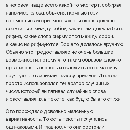
а человек, чаще всего какой-то эксперт, собирал,
естественных атомов эффективнее, ведь они
например, слова, объяснял компьютеру
одинаковы. Интерес представляло бы построение
с помощью алгоритмов, как эти слова должны
устройства, которое бы умело «разговаривать»
сочетаться между собой, какая там должна быть
с отдельными атомами, но при этом все-таки
рифма, какие слова рифмуются между собой,
с каждым с очень высокой эффективностью,
а какие не рифмуются. Все это делалось вручную.
и не требовало жесткой настройки. В настоящее
Обычно это предоставляло не очень большие
время этот вопрос не является решенным.
возможности, потому что таким образом сложно
5. Оптический транзистор
организовать словарь и заложить его в машину
вручную: это занимает массу времени. И потом
В группе в Гарварде мы построили интерфейс,
просто использовался генератор случайных
который основан на резонаторе, но позволяет
чисел, который вытягивал случайные слова
«разговаривать» с одним атомом с очень высокой
и расставлял их в тексте, как будто бы это стихи.
вероятностью. Тем не менее данный интерфейс
Это порождало довольно маленькую
требует подстройки, метод которой также был
вариативность. То есть тексты получались
разработан. Мы умеем «разговаривать» с одним
одинаковыми. И главное, что они состояли
атомом, потенциально можем положить много