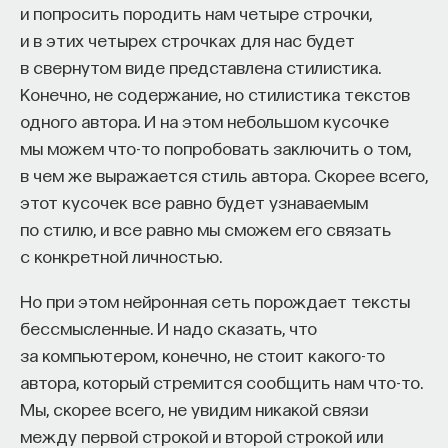
распространяться, если в разрешенную,
и попросить породить нам четыре строчки,
то может.
и в этих четырех строчках для нас будет
в свернутом виде представлена стилистика.
Есть идея, никем еще не проверенная, что можно
Конечно, не содержание, но стилистика текстов
использовать свойства фотонных кристаллов для
одного автора. И на этом небольшом кусочке
того, чтобы атом сам формировал для себя
мы можем что-то попробовать заключить о том,
резонатор и сам начинал «разговаривать» с этой
в чем же выражается стиль автора. Скорее всего,
структурой. Поскольку все атомы одинаковые, то,
этот кусочек все равно будет узнаваемым
если несколько атомов подносить к одной
по стилю, и все равно мы сможем его связать
структуре, они будут «разговаривать» друг
с конкретной личностью.
с другом. Но это открытый вопрос, такого
эксперимента еще никто не проводил. Это только
Но при этом нейронная сеть порождает тексты
теоретическая модель, которая, может быть,
бессмысленные. И надо сказать, что
когда-нибудь будет реализована. Конечно, если
за компьютером, конечно, не стоит какого-то
это произойдет, то для квантовых
автора, который стремится сообщить нам что-то.
информационных устройств это будет большим
Мы, скорее всего, не увидим никакой связи
прорывом.
между первой строкой и второй строкой или