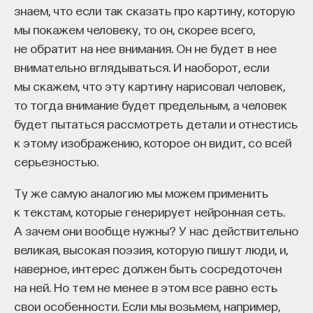
знаем, что если так сказать про картину, которую
существующее в природе, изменив его в удобной
мы покажем человеку, то он, скорее всего,
нам форме. Поменять среду так, чтобы импульс
не обратит на нее внимания. Он не будет в нее
света распространялся лишь тогда, когда
внимательно вглядываться. И наоборот, если
мы разрешим.
мы скажем, что эту картину нарисовал человек,
то тогда внимание будет предельным, а человек
3. Проблемы построения
будет пытаться рассмотреть детали и отнестись
квантового интерфейса
к этому изображению, которое он видит, со всей
серьезностью.
Какие возникают сложности на этом пути? Атом
по сути своей достаточно маленький объект
Ту же самую аналогию мы можем применить
и с точки зрения электромагнитного поля его
к текстам, которые генерирует нейронная сеть.
размер примерно равен длине волны этого поля
А зачем они вообще нужны? У нас действительно
(только в том случае, если это поле, резонансное
великая, высокая поэзия, которую пишут люди, и,
данному атому, если нерезонансное, то размер
наверное, интерес должен быть сосредоточен
еще меньше). Мы знаем, что стекло прозрачное:
на ней. Но тем не менее в этом все равно есть
свет проходит через него и не поглощается.
свои особенности. Если мы возьмем, например,