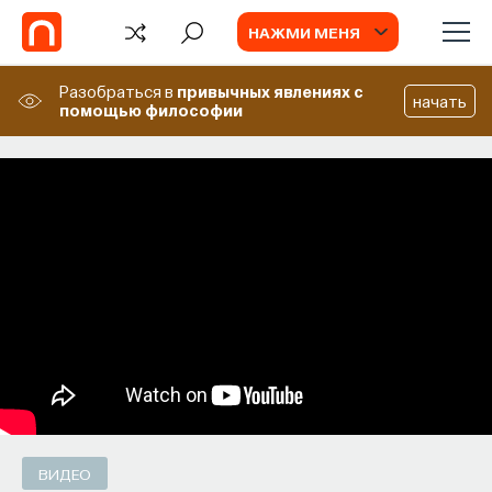
НАЖМИ МЕНЯ
Разобраться в
привычных явлениях
с
начать
помощью философии
FAQ
FAQ: Квантовые интерфейсы
7 фактов об устройствах, позволяющих
соединять два разных квантовых объекта
друг с другом
АЛЕКСЕЙ АКИМОВ
СОХРАНИТЬ В ЗАКЛАДКИ
ВИДЕО