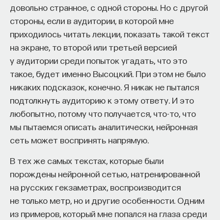
довольно странное, с одной стороны. Но с другой
их в удобном для работы месте. Но не решает
стороны, если в аудитории, в которой мне
проблему интерфейса в принципе.
приходилось читать лекции, показать такой текст
4. Увеличение числа попыток как
на экране, то второй или третьей версией
возможное решение
у аудитории среди попыток угадать, что это
такое, будет именно Высоцкий. При этом не было
Другой подход, до которого люди очень быстро
никаких подсказок, конечно. Я никак не пытался
догадались, — увеличение числа попыток. Пусть
подтолкнуть аудиторию к этому ответу. И это
эксперимент, с моей точки зрения, будет один,
любопытно, потому что получается, что-то, что
а с точки зрения атома их будет много. Это
мы пытаемся описать аналитически, нейронная
сделать легко: поставить вокруг атома два
сеть может воспринять напрямую.
зеркала и пустить фотон между ними. В данном
В тех же самых текстах, которые были
случае фотон будет отражаться от одного
порождены нейронной сетью, натренированной
зеркала, от второго и много раз
на русских гекзаметрах, воспроизводится
взаимодействовать с нужным атомом,
не только метр, но и другие особенности. Одним
а исследователь будет наблюдать за системой.
из примеров, который мне попался на глаза среди