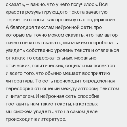
оказываются сильно локализованы около
сказать, — важно, что у него получилось. Вся
поверхности. Дело в том, что в металлах
красота результирующего текста зачастую
электромагнитные волны распространяться
теряется в попытках проникнуть в содержание.
не могут, только на поверхности разрешена
А благодаря текстам нейронной сети, про
особенная волна, и она оказывается довольно
которые мы точно можем сказать, что там автор
сильно прижатой к поверхности металла.
ничего не хотел сказать, мы можем попробовать
Степень, с которой электромагнитная волна
увидеть собственно уровень текста и отвлечься
прижата к поверхности металла, можно
от каких-то содержательных, морально-
контролировать геометрией данного металла.
этических, политических, социальных аспектов
Например, в очень тонких проволоках волны будут
и всего того, что обычно мешает восприятию
очень сильно прижаты к поверхности металла.
литературы. То есть происходит определенная
Если поместить атом или искусственный атом
пересборка отношений между автором, текстом
вблизи такой поверхности, он так же сильно
и читателем. И нейронная сеть способна
будет взаимодействовать с плазмонной модой.
поставить нам такие тексты, на которых
Таким образом, можно построить интерфейс,
мы сможем увидеть, что на самом деле
который не будет использовать резонатор.
происходит в литературе.
Он будет широкополосным, но он будет тем