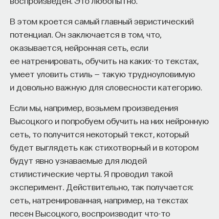
воспроизведен. Это любопытно.
например, на искусственные атомы, таких атомов
В этом кроется самый главный эвристический
много. Искусственными атомами могут служить
потенциал. Он заключается в том, что,
центры окраски в кристаллах. Кристаллы могут
оказывается, нейронная сеть, если
быть разные: кто-то использует кремний, потому
ее натренировать, обучить на каких-то текстах,
что он очень хорошо изучен, кто-то — кварц,
умеет уловить стиль — такую трудноуловимую
самый популярный — это алмаз. Другими
и довольно важную для словесности категорию.
искусственными атомами могут быть квантовые
точки. Квантовые точки — это такие объекты,
Если мы, например, возьмем произведения
в которых за счет их маленького размера может
Высоцкого и попробуем обучить на них нейронную
существовать только одно возбуждение. Из-за
сеть, то получится некоторый текст, который
ограничения размера квантовой точки
будет выглядеть как стихотворный и в котором
ее характерная частота или цвет также
будут явно узнаваемые для людей
определятся размером. Получается аналог
стилистические черты. Я проводил такой
атома, у которого можно выбрать частоту.
эксперимент. Действительно, так получается:
сеть, натренированная, например, на текстах
Замена атомов на искусственные решает лишь
песен Высоцкого, воспроизводит что-то
одну проблему: позволяет разместить