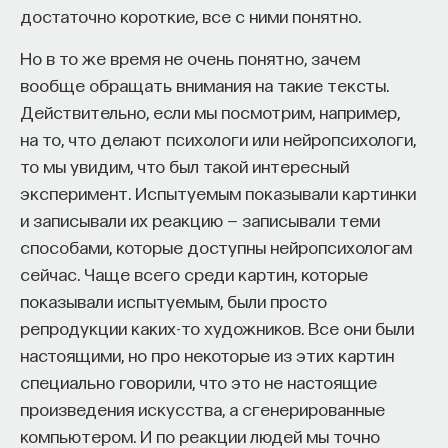
в вакууме. Почему так получается? Ведь линза
достаточно короткие, все с ними понятно.
прозрачная, свет проходит сквозь нее. Дело
Но в то же время не очень понятно, зачем
в том, что на самом деле свет взаимодействует
вообще обращать внимания на такие тексты.
с атомами этой линзы, он поглощается этой
Действительно, если мы посмотрим, например,
системой и потом переиспускается, и при этом
на то, что делают психологи или нейропсихологи,
возникает небольшая задержка. Эта задержка
то мы увидим, что был такой интересный
и ответственна за то, что скорость света в линзе
эксперимент. Испытуемым показывали картинки
меньше, чем скорость света в вакууме. Данный
и записывали их реакцию — записывали теми
эффект отвечает за преломление. То есть фотон
способами, которые доступны нейропсихологам
в каком-то смысле постоянно переписывается
сейчас. Чаще всего среди картин, которые
на атомы и обратно, но единственное изменение,
показывали испытуемым, были просто
которое при этом происходит, — это задержка,
репродукции каких-то художников. Все они были
в остальном фотон остается неизменным. Задача
настоящими, но про некоторые из этих картин
интерфейса такая же, но при этом интересно
специально говорили, что это не настоящие
также иметь возможность хранить информацию
произведения искусства, а сгенерированные
в атомах, а не сразу преобразовывать ее в фотон.
компьютером. И по реакции людей мы точно
Мы хотим взять под контроль явление,