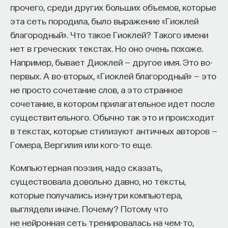
Это интересный подход, хорошо развитый
прочего, среди других больших объемов, которые
на сегодняшний день, но в нем существует
эта сеть породила, было выражение «Гиоклей
проблема, связанная с тем, что теперь наш
благородный». Что такое Гиоклей? Такого имени
резонатор необходимо очень точно настроить
нет в греческих текстах. Но оно очень похоже.
на длину волны перехода в атоме. Расстояние
Например, бывает Диоклей — другое имя. Это во-
между зеркалами надо выдержать с огромной
первых. А во-вторых, «Гиоклей благородный» — это
точностью, так, чтобы фотон, отражаясь,
не просто сочетание слов, а это странное
действительно двигался туда-обратно,
сочетание, в котором прилагательное идет после
а не вылетел из интерферометра. Это сложная,
существительного. Обычно так это и происходит
но, в принципе, решаемая задача. С другой
в текстах, которые стилизуют античных авторов —
стороны, все искусственные атомы разные, ведь
Гомера, Вергилия или кого-то еще.
они сделаны людьми. А мы не умеем делать что-
Компьютерная поэзия, надо сказать,
то абсолютно точно. Поэтому, если вы захотите
существовала довольно давно, но тексты,
сделать устройство, в котором несколько таких
которые получались изнутри компьютера,
атомов друг с другом взаимодействуют, вам
выглядели иначе. Почему? Потому что
надо научиться настраивать сами атомы друг
не нейронная сеть тренировалась на чем-то,
на друга. Возникает идея, что использование