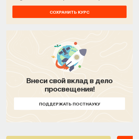
квантовой электроники.
СОХРАНИТЬ КУРС
6/2/2014
НАПИСАТЬ НАМ
НАД МАТЕРИАЛОМ РАБОТАЛИ
Внеси свой вклад в дело
Алексей Акимов
просвещения!
кандидат физико-математических наук,
руководитель группы "Квантовые симуляторы"
Российского квантового центра,
ПОДДЕРЖАТЬ ПОСТНАУКУ
преподаватель МФТИ, сотрудник ФИАН,
исследователь в Harvard University
ФИЗИКА
740 публикаций