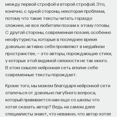
между первой строфой и второй строфой. Это,
7. Плазмоника
конечно, с одной стороны, некоторая проблема,
потому что такие тексты читать гораздо
Сжать фотон в свободном пространстве
сложнее, не все любители поэзии к этому готовы.
действительно нельзя из-за дифракции,
С другой стороны, современная поэзия, особенно
но в присутствии какого-то третьего тела
неофутуристы, которые в последнее время
в принципе возможно. Один из способов — это
довольно активно себя проявляют в медийном
использование плазмоники. Плазмоны — это
пространстве, — это авторы, порождающие стихи,
электромагнитные волны, которые
у которых этой видимой связности не так много.
распространяются на поверхности металла.
В этом смысле нейронная сеть вполне себе
И поскольку это поверхность металла, то волна
современные тексты порождает.
сопровождается током, который течет
по поверхности на оптической частоте. Такие
Кроме того, мы можем благодаря нейронной сети
возбуждения, оказывается, тоже могут
отвлечься от довольно пагубного вопроса,
рассматриваться как частицы. Но для нас
который прививается нам еще со школы: что
интересен не столько тот факт, что они могут
хотел сказать автор? Ведь на самом деле
рассматриваться как частицы, сколько то, что они
специалисты знают, что неважно, что автор хотел