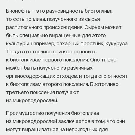
собственное будущее, почему результаты
Бионефть — это разновидность биотоплива,
образования раскрываются на длинной дистанции,
то есть топлива, полученного из сырья
и что на самом деле должен уметь студент,
растительного происхождения. Сырьем может
выходящий в сложный и быстро меняющийся мир.
быть специально выращенные для этого
культуры, например, сахарный тростник, кукуруза.
А еще — почему ИИ не стоит просто запрещать,
Тогда это топливо принято относить
как использовать его для диалога, и зачем
к биотопливам первого поколения. Оно также
университету учить не только знаниям, но и самой
может быть получено из различных
практике мышления и коммуникации.
органосодержащих отходов, и тогда его относят
к биотопливам второго поколения. Биотопливо
Основатель ПостНауки Ивар Максутов запускает
третьего поколения получают
проект Naukka Talents.
из микроводорослей.
Это глобальная экосистема для поиска и найма
Преимущество получения биотоплива
STEM-специалистов (Science, Technology,
из микроводорослей заключается в том, что они
Engineering, Mathematics) в самые амбициозные
могут выращиваться на непригодных для
Deep-Tech и Biotech проекты по всему миру. Если