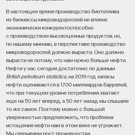
редкая возможность — мыслить на длинной
дистанции и реально влиять на будущее: на то,
В настоящее время производство биотоплива
как будет мыслить элита, как будет устроена
из биомассы микроводорослей не вполне
экономика и как в целом будет разворачиваться
экономически конкурентоспособно
общество».
с производством высокоценных продуктов, но,
по нашему мнению, в перспективе производство
Знание нельзя просто передать
микроводорослей должно вырасти. Оно должно
вырасти не потому, что нам нужно больше нефти.
«Сама проблема гораздо старше, чем может
Нефти у нас сегодня достаточно: по данным
показаться. Если преподаватель выдает задание,
British petroleum statistics
, на 2019 год запасы
студент перепоручает его нейросети, а потом
нефти оцениваются в 1700 миллиардов баррелей,
просто приносит готовый текст, это лишь делает
что при текущем уровне потребления хватает
старую проблему совсем уж неустранимой.
еще на 50 лет вперед, а 50 лет назад мы слышали
Но и привычная университетская схема, в которой
то же самое. Поэтому можно с большой
преподаватель что-то рассказал, студент что-то
уверенностью предположить, что проблема
записал, а затем попытался пересказать это
истощения нефти нам в этом веке не угрожает.
наизусть, тоже почти не оставляет места для
Мы связываем рост производства