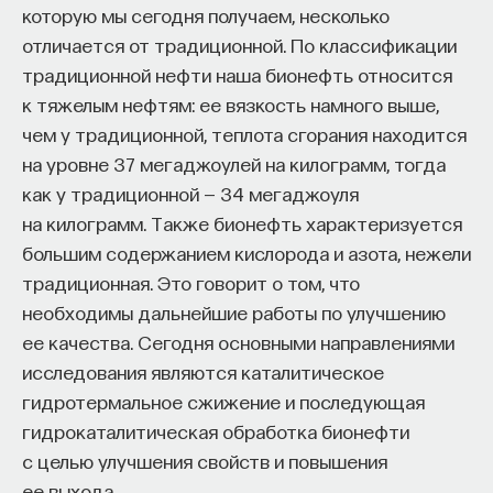
которую мы сегодня получаем, несколько
отличается от традиционной. По классификации
традиционной нефти наша бионефть относится
к тяжелым нефтям: ее вязкость намного выше,
чем у традиционной, теплота сгорания находится
Внеси свой вклад в дело
на уровне 37 мегаджоулей на килограмм, тогда
просвещения!
как у традиционной — 34 мегаджоуля
на килограмм. Также бионефть характеризуется
ПОДДЕРЖАТЬ ПОСТНАУКУ
большим содержанием кислорода и азота, нежели
традиционная. Это говорит о том, что
необходимы дальнейшие работы по улучшению
ее качества. Сегодня основными направлениями
исследования являются каталитическое
гидротермальное сжижение и последующая
гидрокаталитическая обработка бионефти
с целью улучшения свойств и повышения
ее выхода.