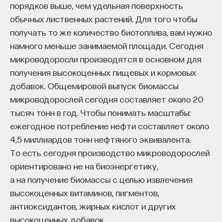
порядков выше, чем удельная поверхность
«Есть представление о том, что университеты
обычных лиственных растений. Для того чтобы
готовят элиту, и отсюда возникает образ сложно
получать то же количество биотоплива, вам нужно
мыслящего, сложно устроенного человека.
намного меньше занимаемой площади. Сегодня
Но здесь возникает и другой, гораздо более
микроводоросли производятся в основном для
трудный вопрос: кто вообще формирует
получения высокоценных пищевых и кормовых
целеполагание университета и кто задает тот
добавок. Общемировой выпуск биомассы
смысл, на который он работает? Мне кажется,
микроводорослей сегодня составляет около 20
университет способен быть субъектом —
тысяч тонн в год. Чтобы понимать масштабы:
не просто выполнять внешний заказ,
ежегодное потребление нефти составляет около
а самостоятельно выбирать, на какое будущее
4,5 миллиардов тонн нефтяного эквивалента.
он работает. У него должна быть собственная
То есть сегодня производство микроводорослей
позиция: сначала определить, какое будущее
ориентировано не на биоэнергетику,
он хочет создавать, а затем разворачивать это
а на получение биомассы с целью извлечения
в своей деятельности. Когда университет
высокоценных витаминов, пигментов,
работает только под заказ, он занимает совсем
антиоксидантов, жирных кислот и других
другую роль. У классического университета есть
высокоценных добавок.