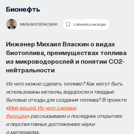
образования и рынок труда —
Бионефть
«Мыслить как учёный» #57
МИХАИЛ ВЛАСКИН
СОХРАНИТЬ В ЗАКЛАДКИ
ИВАР МАКСУТОВ
СОХРАНИТЬ В ЗАКЛАДКИ
Инженер Михаил Власкин о видах
Зачем университету длинный
биотоплива, преимуществах топлива
горизонт планирования и как
из микроводорослей и понятии CO2-
ИИ меняет саму организацию
нейтральности
мышления и обучения
Из чего можно сделать топливо? Как могут быть
В новом эпизоде «Мыслить как ученый»
Ивар
использованы металлы, водоросли и твердые
Максутов
беседует с
Ульяной Раведовской
о том,
бытовые отходы для создания топлива? В проекте
зачем университет нужен в эпоху ИИ и почему
«
Мир вещей. Из чего сделано
высшее образование нельзя сводить к быстрой
будущее
» рассказываем о последних открытиях
подготовке под нужды рынка.
и перспективных достижениях науки
о материалах.
Они обсуждают, как университеты выбирают