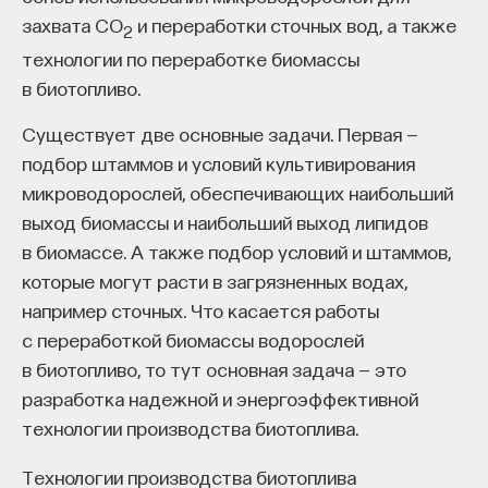
обратился к ИИ, а то, как именно он это делает.
захвата CO
и переработки сточных вод, а также
2
Если воспринимать ИИ просто как помощника,
технологии по переработке биомассы
ресурс или способ сэкономить усилия, студенты
в биотопливо.
чаще всего лишь снижают когнитивную
нагрузку — а университет вообще не для этого
Существует две основные задачи. Первая —
создан. Они некритично делегируют агенту
подбор штаммов и условий культивирования
самые разные задачи и переносят в эту
микроводорослей, обеспечивающих наибольший
коммуникацию далеко не лучшие привычки.
выход биомассы и наибольший выход липидов
Но если использовать ИИ как сложного
в биомассе. А также подбор условий и штаммов,
собеседника, который заставляет уточнять
которые могут расти в загрязненных водах,
основания, спорить и продумывать собственную
например сточных. Что касается работы
позицию, тогда студент действительно
с переработкой биомассы водорослей
продвигается. Решающее значение имеет
в биотопливо, то тут основная задача — это
не объем общения и не тип задания, а характер
разработка надежной и энергоэффективной
самой коммуникации».
технологии производства биотоплива.
Технологии производства биотоплива