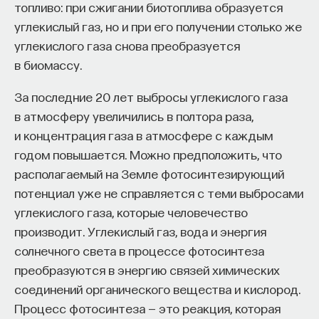
топливо: при сжигании биотоплива образуется
эффект образования не раскрывается в тот
углекислый газ, но и при его получении столько же
момент, когда выпускник выходит на работу, —
углекислого газа снова преобразуется
тогда все только начинается. Дальше человек
в биомассу.
адаптируется и еще много лет пользуется тем,
что получил в университете. Если задуматься, как
За последние 20 лет выбросы углекислого газа
долго он опирается на свое первое образование,
в атмосферу увеличились в полтора раза,
речь идет не о нескольких годах,
и концентрация газа в атмосфере с каждым
а о десятилетиях».
годом повышается. Можно предположить, что
располагаемый на Земле фотосинтезирующий
У университета четыре цели
потенциал уже не справляется с теми выбросами
углекислого газа, которые человечество
«Мы выделили четыре идеологии образования.
производит. Углекислый газ, вода и энергия
Первая — развитие и трансляция
солнечного света в процессе фотосинтеза
дисциплинарного знания, где в центре находится
преобразуются в энергию связей химических
само знание, а не человек и не рынок труда.
соединений органического вещества и кислород.
Вторая — формирование определенного типа
Процесс фотосинтеза — это реакция, которая
человека, например человека, способного