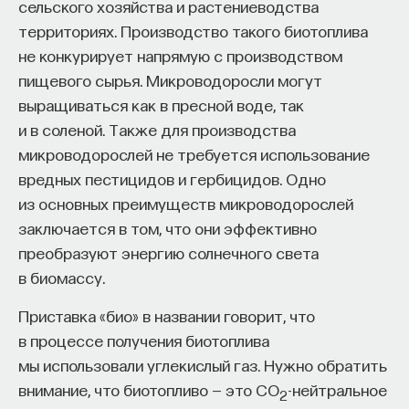
сельского хозяйства и растениеводства
вы занимаетесь биоинформатикой, молекулярной
биологией, ИИ или другими наукоемкими
территориях. Производство такого биотоплива
дисциплинами, проект поможет вам найти место
не конкурирует напрямую с производством
в командах, меняющих индустрию.
пищевого сырья. Микроводоросли могут
Как стать участником:
выращиваться как в пресной воде, так
Заполнить анкету кандидата
и в соленой. Также для производства
Посмотреть текущие вакансии
микроводорослей не требуется использование
вредных пестицидов и гербицидов. Одно
Образование работает дольше,
из основных преимуществ микроводорослей
чем кажется
заключается в том, что они эффективно
преобразуют энергию солнечного света
«Тема кажется простой: мы определяем цели,
в биомассу.
движемся к ним — и дальше все должно
Приставка «био» в названии говорит, что
работать. Но в реальности с целеполаганием все
в процессе получения биотоплива
намного сложнее. Проблема не только
мы использовали углекислый газ. Нужно обратить
во временном разрыве, когда результат должен
внимание, что биотопливо — это CO
-нейтральное
2
проявиться через несколько лет. Ключевой