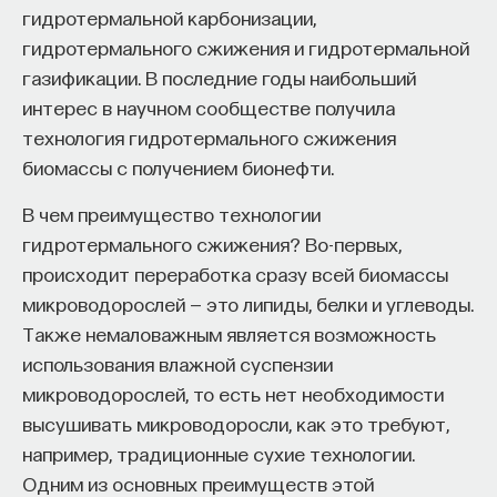
гидротермальной карбонизации,
гидротермального сжижения и гидротермальной
газификации. В последние годы наибольший
НАД МАТЕРИАЛОМ РАБОТАЛИ
интерес в научном сообществе получила
Ивар Максутов
технология гидротермального сжижения
издатель, сооснователь Редакционно-
биомассы с получением бионефти.
издательского дома "ПостНаука", религиовед
В чем преимущество технологии
Ульяна Раведовская
гидротермального сжижения? Во-первых,
происходит переработка сразу всей биомассы
микроводорослей — это липиды, белки и углеводы.
Также немаловажным является возможность
Сения Долгачева
использования влажной суспензии
редактор ПостНауки
микроводорослей, то есть нет необходимости
высушивать микроводоросли, как это требуют,
например, традиционные сухие технологии.
ИСКУССТВЕННЫЙ ИНТЕЛЛЕКТ
Одним из основных преимуществ этой
220 публикаций