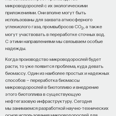
мысли. Знание не передается в готовом виде —
микроводорослей с их экологическими
оно формируется. Нам долго казалось, что
приложениями. Они вполне могут быть
преподаватель может просто хорошо и логично
использованы для захвата атмосферного
изложить материал, а студент — зафиксировать
углекислого газа, промвыбросов CO
, а также
его и затем воспроизвести. Но самый важный
2
могут участвовать в переработке сточных вод.
момент происходит потом, когда человек
С этими направлениями мы связываем особые
остается один на один с этим материалом
надежды.
и пытается что-то с ним сделать. И получается,
что настоящее образование происходит
Когда производство микроводорослей будет
не в аудитории, а за ее пределами».
расти, то уже появится проблема, куда девать
биомассу. Один из наиболее простых и надежных
ИИ полезен не как костыль, а как
способов — переработка биомассы
сложный собеседник
микроводорослей в биотопливо и внедрение
этого биотоплива в существующую
«Мы не наказываем студентов за использование
нефтегазовую инфраструктуру. Сегодня
ИИ, потому что сам факт его использования еще
мы занимаемся разработкой научно-технических
ничего не объясняет. Важно не то, что студент
основ использования микроводорослей для