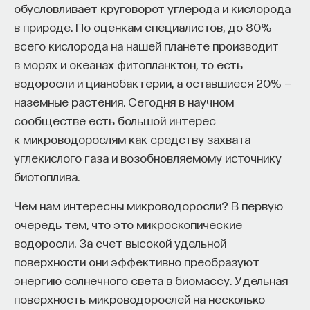
обусловливает круговорот углерода и кислорода
к сложному мышлению. Третья — развитие
в природе. По оценкам специалистов, до 80%
общества, вклад в то, каким оно будет.
всего кислорода на нашей планете производит
И четвертая — социальная эффективность,
в морях и океанах фитопланктон, то есть
то есть забота о том, как человек будет работать
водоросли и цианобактерии, а оставшиеся 20% —
за пределами университета и насколько
наземные растения. Сегодня в научном
эффективным окажется в команде и профессии.
сообществе есть большой интерес
Университет не всегда может точно
к микроводорослям как средству захвата
предсказать, какие именно рабочие места ждут
углекислого газа и возобновляемому источнику
выпускника, но сама эта оптика тоже остается
биотоплива.
отдельной идеологией. В зависимости от того,
в какой из этих логик работает университет,
Чем нам интересны микроводоросли? В первую
у него будут совершенно разные ответы
очередь тем, что это микроскопические
на вопрос о целях образования».
водоросли. За счет высокой удельной
поверхности они эффективно преобразуют
Университет должен строить
энергию солнечного света в биомассу. Удельная
будущее
поверхность микроводорослей на несколько