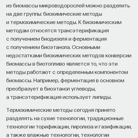
«Мыслить как учёный» — подкаст основателя
из биомассы микроводорослей можно разделить
ПостНауки Ивара Максутова о людях, которые
на две группы: биохимические методы
меняют мир. В каждом выпуске — разговоры
и термохимические методы. К биохимическим
с исследователями, предпринимателями,
методам относятся трансэтерификация
инвесторами и изобретателями. За десятки
с получением биодизеля и ферментация
эпизодов Ивар обсудил большие языковые
модели вместе с Михаилом Бурцевым, цифровые
с получением биоэтанола. Основными
данные в фармацевтике с Ириной Ефименко,
недостатками биохимических методов конверсии
агротехнологии с Михаилом Тавером и много
биомассы в биотопливо является то, что эти
других тем — от коучинга до фармакогенетики.
методы работают с определенным компонентом
В будущих выпусках их список будет только
биомассы. Например, ферментация в основном
расширяться — слушайте подкаст на
YouTube
,
преобразует в биоэтанол углеводы,
Яндекс Музыке
,
Apple Podcasts
,
VK
и
Spotify
.
а трансэтерификация использует липиды.
Термохимические методы сегодня принято
6/30/2026
разделять на сухие технологии, традиционные
технологии торификации, пиролиза и газификации,
НАПИСАТЬ НАМ
а также влажные технологии, технологии