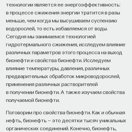
технологии является ее энергоэффективность:
в процессе сжижения энергии тратится в разы
ИСКУССТВЕННЫЙ ИНТЕЛЛЕКТ
УНИВЕРСИТЕТ
меньше, чем когда мы высушиваем суспензию
АКАДЕМИЧЕСКАЯ СРЕДА
ОБУЧЕНИЕ
водорослей, то есть избавляемся от воды.
Сегодня мы занимаемся технологией
НЕЙРОСЕТЕВЫЕ АРХИТЕКТУРЫ
гидротермального сжижения, исследуем влияние
СТРОИТЕЛИ БУДУЩЕГО
различных параметров этого процесса на выход
бионефти и свойства бионефти. Исследуем
влияние температуры, давления, различных
предварительных обработок микроводорослей,
ПАРТНЁР ПРОЕКТА
применения различных растворителей
в получении бионефти. А также изучаем свойства
получаемой бионефти.
Поговорим про свойства бионефти. Как и обычная
Что такое партнёрский материал?
нефть, бионефть — это десятки тысяч уникальных
органических соединений. Конечно, бионефть,