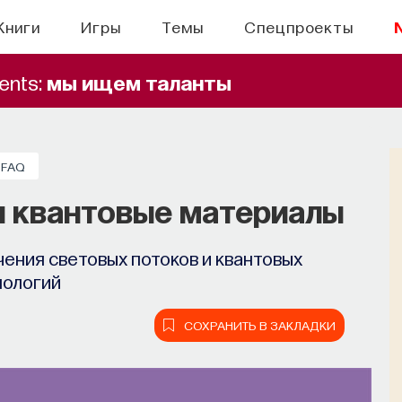
Книги
Игры
Темы
Спецпроекты
ents:
мы ищем таланты
FAQ
и квантовые материалы
чения световых потоков и квантовых
нологий
СОХРАНИТЬ В ЗАКЛАДКИ