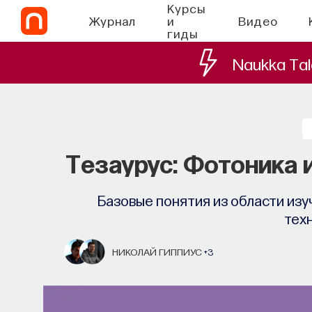
Курсы
Журнал
и
Видео
гиды
Naukka Tal
Тезаурус: Фотоника 
Базовые понятия из области изу
тех
НИКОЛАЙ ГИППИУС
+3