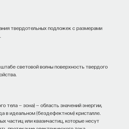
ания твердотельных подложек с размерами
.
штабе световой волны поверхность твердого
ойства.
о тела — зона) — область значений энергии,
да в идеальном (бездефектном) кристалле.
х частиц или квазичастиц, которые несут
ть протекание электрического тока.