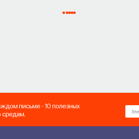
аждом письме - 10 полезных
о средам.